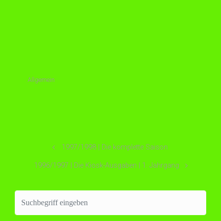
Allgemein
1997/1998 | Die komplette Saison
1996/1997 | Die Kiosk-Ausgaben | 1. Jahrgang