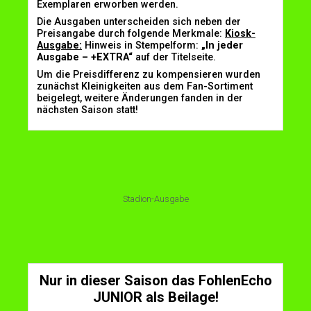
Exemplaren erworben werden.
Die Ausgaben unterscheiden sich neben der
Preisangabe durch folgende Merkmale:
Kiosk-
Ausgabe:
Hinweis in Stempelform:
„In jeder
Ausgabe – +EXTRA“
auf der Titelseite.
Um die Preisdifferenz zu kompensieren wurden
zunächst Kleinigkeiten aus dem Fan-Sortiment
beigelegt, weitere Änderungen fanden in der
nächsten Saison statt!
Stadion-Ausgabe
Nur in dieser Saison das FohlenEcho
JUNIOR als Beilage!