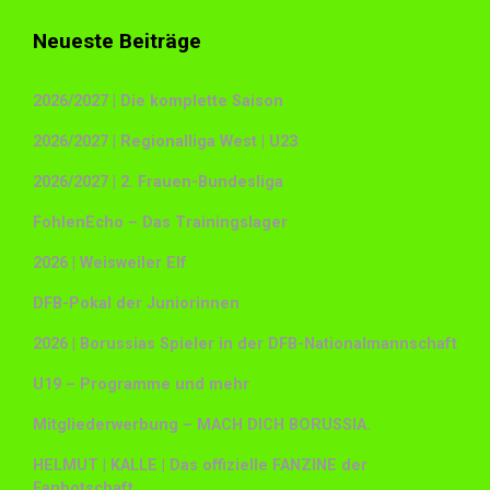
Neueste Beiträge
2026/2027 | Die komplette Saison
2026/2027 | Regionalliga West | U23
2026/2027 | 2. Frauen-Bundesliga
FohlenEcho – Das Trainingslager
2026 | Weisweiler Elf
DFB-Pokal der Juniorinnen
2026 | Borussias Spieler in der DFB-Nationalmannschaft
U19 – Programme und mehr
Mitgliederwerbung – MACH DICH BORUSSIA.
HELMUT | KALLE | Das offizielle FANZINE der
Fanbotschaft