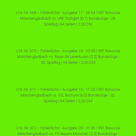
Lfd.-Nr. 669 – FohlenEcho - Ausgabe 17 - 26.04.1997 Borussia
Mönchengladbach vs. VfB Stuttgart (0:1) Bundesliga - 29.
Spieltag | 64 Seiten | 2,00 DM
Lfd.-Nr. 670 – FohlenEcho - Ausgabe 18 - 03.05.1997 Borussia
Mönchengladbach vs. Bayer 04 Leverkusen (2:2) Bundesliga -
30. Spieltag | 64 Seiten | 2,00 DM
Lfd.-Nr. 671 – FohlenEcho - Ausgabe 19 - 17.05.1997 Borussia
Mönchengladbach vs. VfL Bochum (6:2) Bundesliga - 32.
Spieltag | 64 Seiten | 2,00 DM
Lfd.-Nr. 672 – FohlenEcho - Ausgabe 20 - 31.05.1997 Borussia
Mönchengladbach vs. FC Bayern München (2:2) Bundesliga -