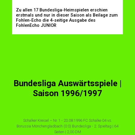
Zu allen 17 Bundesliga-Heimspielen erschien
erstmals und nur in dieser Saison als Beilage zum
Fohlen-Echo die 4-seitige Ausgabe des
FohlenEcho JUNIOR
Bundesliga Auswärtsspiele |
Saison 1996/1997
Schalker Kreisel – Nr. 1 - 20.08.1996 FC Schalke 04 vs.
Borussia Mönchengladbach (0:0) Bundesliga - 2. Spieltag | 64
Seiten | 2,00 DM