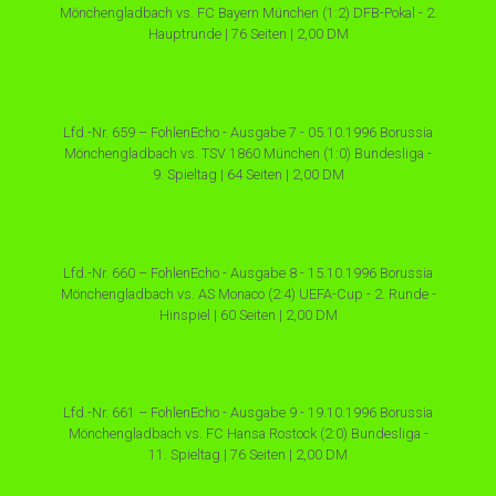
Mönchengladbach vs. FC Bayern München (1:2) DFB-Pokal - 2.
Hauptrunde | 76 Seiten | 2,00 DM
Lfd.-Nr. 659 – FohlenEcho - Ausgabe 7 - 05.10.1996 Borussia
Mönchengladbach vs. TSV 1860 München (1:0) Bundesliga -
9. Spieltag | 64 Seiten | 2,00 DM
Lfd.-Nr. 660 – FohlenEcho - Ausgabe 8 - 15.10.1996 Borussia
Mönchengladbach vs. AS Monaco (2:4) UEFA-Cup - 2. Runde -
Hinspiel | 60 Seiten | 2,00 DM
Lfd.-Nr. 661 – FohlenEcho - Ausgabe 9 - 19.10.1996 Borussia
Mönchengladbach vs. FC Hansa Rostock (2:0) Bundesliga -
11. Spieltag | 76 Seiten | 2,00 DM