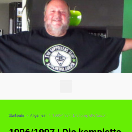
Startseite
Allgemein
1996/1997 | Die komplette Saison