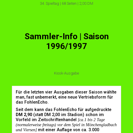
34. Spieltag | 68 Seiten | 2,00 DM
Sammler-Info | Saison
1996/1997
Kiosk-Ausgabe
Für die letzten vier Ausgaben dieser Saison wählte
man, fast unbemerkt, eine neue Vertriebsform für
das FohlenEcho.
Seit dem kann das FohlenEcho für aufgedruckte
DM 2,90
(statt DM 2,00 im Stadion) schon im
Vorfeld im Zeitschriftenhandel
[ca.1 bis 2 Tage
(normalerweise freitags) vor dem Spiel in Mönchengladbach
und Viersen]
mit einer Auflage von ca. 3.000