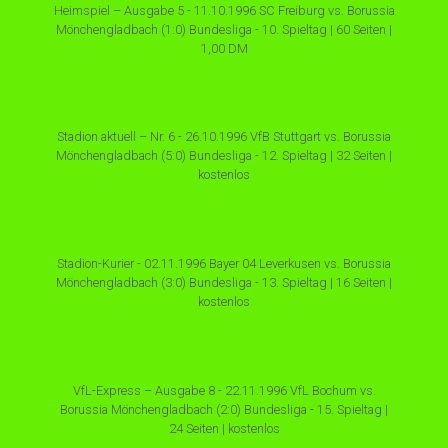
Heimspiel – Ausgabe 5 - 11.10.1996 SC Freiburg vs. Borussia
Mönchengladbach (1:0) Bundesliga - 10. Spieltag | 60 Seiten |
1,00 DM
Stadion aktuell – Nr. 6 - 26.10.1996 VfB Stuttgart vs. Borussia
Mönchengladbach (5:0) Bundesliga - 12. Spieltag | 32 Seiten |
kostenlos
Stadion-Kurier - 02.11.1996 Bayer 04 Leverkusen vs. Borussia
Mönchengladbach (3:0) Bundesliga - 13. Spieltag | 16 Seiten |
kostenlos
VfL-Express – Ausgabe 8 - 22.11.1996 VfL Bochum vs.
Borussia Mönchengladbach (2:0) Bundesliga - 15. Spieltag |
24 Seiten | kostenlos