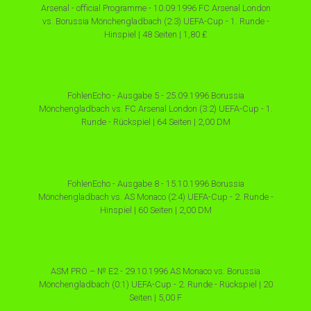
Arsenal - official Programme - 10.09.1996 FC Arsenal London
vs. Borussia Mönchengladbach (2:3) UEFA-Cup - 1. Runde -
Hinspiel | 48 Seiten | 1,80 ₤
FohlenEcho - Ausgabe 5 - 25.09.1996 Borussia
Mönchengladbach vs. FC Arsenal London (3:2) UEFA-Cup - 1.
Runde - Rückspiel | 64 Seiten | 2,00 DM
FohlenEcho - Ausgabe 8 - 15.10.1996 Borussia
Mönchengladbach vs. AS Monaco (2:4) UEFA-Cup - 2. Runde -
Hinspiel | 60 Seiten | 2,00 DM
ASM PRO – № E2 - 29.10.1996 AS Monaco vs. Borussia
Mönchengladbach (0:1) UEFA-Cup - 2. Runde - Rückspiel | 20
Seiten | 5,00 F