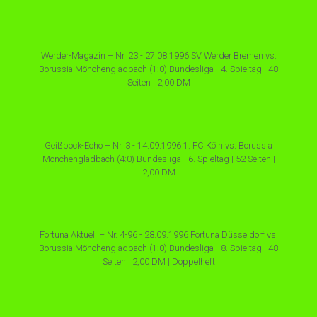
Werder-Magazin – Nr. 23 - 27.08.1996 SV Werder Bremen vs.
Borussia Mönchengladbach (1:0) Bundesliga - 4. Spieltag | 48
Seiten | 2,00 DM
Geißbock-Echo – Nr. 3 - 14.09.1996 1. FC Köln vs. Borussia
Mönchengladbach (4:0) Bundesliga - 6. Spieltag | 52 Seiten |
2,00 DM
Fortuna Aktuell – Nr. 4-96 - 28.09.1996 Fortuna Düsseldorf vs.
Borussia Mönchengladbach (1:0) Bundesliga - 8. Spieltag | 48
Seiten | 2,00 DM | Doppelheft