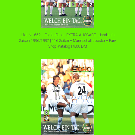
Lfd.-Nr. 652 – FohlenEcho - EXTRA-AUSGABE - Jahrbuch
Saison 1996/1997 | 116 Seiten + Mannschaftsposter + Fan-
Shop-Katalog | 9,00 DM